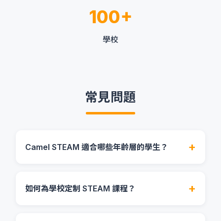
100+
學校
常見問題
Camel STEAM 適合哪些年齡層的學生？
我們的課程設計涵蓋不同年齡層，從幼稚園、小學
到中學都有適合的內容。Camel STEAM 的專業導
如何為學校定制 STEAM 課程？
師團隊會根據學生的年齡和能力水平調整教學方法
和內容深度，確保每位學生都能獲得適合自己的學
我們提供完全定制化的 STEAM 課程服務。首先，
習體驗。一般來說，我們的無屏幕編程和大顆粒積