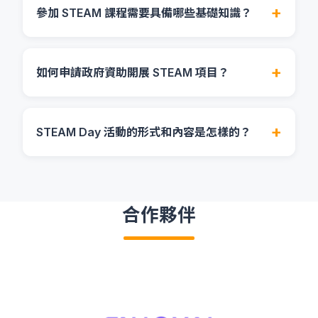
我們會與學校負責老師進行深入溝通，了解學校的
參加 STEAM 課程需要具備哪些基礎知識？
木創意課程適合幼稚園或以上的學生、編程入門課
教育理念、學生特點和具體需求。然後，我們的課
程適合小學或以上的學生，而更高階的課程如人工
程設計團隊會根據這些信息制定個性化的課程方
我們的課程設計考慮到不同學生的起點水平，大多
智能和區塊鏈則建議中一或以上的學生參加。
案，包括教學目標、課程內容、教學方法、比賽培
數入門課程不需要特定的基礎知識。對於完全沒有
如何申請政府資助開展 STEAM 項目？
訓和評估標準等。方案確定後，我們會提供所有必
編程經驗的學生，我們會從基本概念開始教起，循
要的教材和設備，並可以培訓學校的教師或直接派
序漸進地引導他們掌握必要的技能。最重要的是學
我們有豐富的經驗協助學校申請各類政府資助，如
遣我們的專業教師進行授課。
生具有好奇心和學習熱情，願意嘗試新事物和解決
優質教育基金、奇趣 IT 識多啲計劃、中學IT創新實
STEAM Day 活動的形式和內容是怎樣的？
問題。
驗室等。我們的團隊可以提供全方位的支持，包括
撰寫申請書、制定項目計劃、預算規劃以及後續的
我們的 STEAM Day 是一個互動性強、體驗豐富的
項目執行和報告撰寫。學校只需與我們聯繫，提供
活動，通常包括多個不同主題的工作坊和體驗站。
基本信息，我們會根據學校的具體情況推薦最適合
活動內容可以包括 VEX 機械人操控挑戰、無人機
合作夥伴
的資助計劃，並協助完成整個申請過程。
飛行體驗、WhalesBot 不插電編程和大顆粒積木工
作坊、VR/AR 互動遊戲、3D 打印展示、Python 編
程小遊戲等。我們會根據學校的需求和場地條件定
制活動內容，並提供所有必要的設備和材料。活動
形式靈活多樣，可以是半天或全天的嘉年華式活
動，也可以是連續多天的主題工作坊。